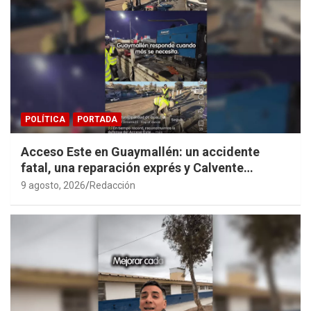
POLÍTICA
PORTADA
Acceso Este en Guaymallén: un accidente
fatal, una reparación exprés y Calvente
haciendo propaganda personal
9 agosto, 2026
Redacción