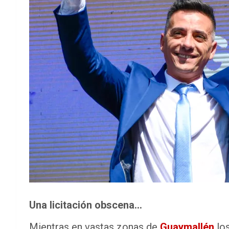
Una licitación obscena…
Mientras en vastas zonas de
Guaymallén
los