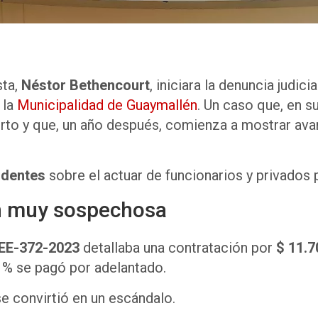
sta,
Néstor Bethencourt
, iniciara la denuncia judici
 la
Municipalidad de Guaymallén
. Un caso que, en s
rto y que, un año después, comienza a mostrar avan
ndentes
sobre el actuar de funcionarios y privados 
ón muy sospechosa
EE-372-2023
detallaba una contratación por
$
11.7
0 % se pagó por adelantado.
e convirtió en un escándalo.