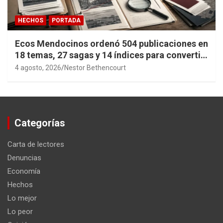
HECHOS
PORTADA
Ecos Mendocinos ordenó 504 publicaciones en
18 temas, 27 sagas y 14 índices para convertir
años de investigación en memoria pública
4 agosto, 2026
Nestor Bethencourt
accesible.
Categorías
Carta de lectores
Denuncias
Economía
Hechos
Lo mejor
Lo peor