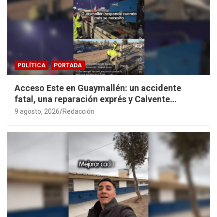
POLÍTICA
PORTADA
Acceso Este en Guaymallén: un accidente
fatal, una reparación exprés y Calvente
haciendo propaganda personal
9 agosto, 2026
Redacción