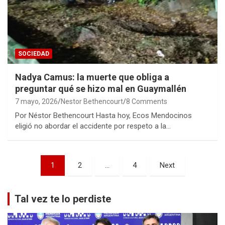
SOCIEDAD
Nadya Camus: la muerte que obliga a
preguntar qué se hizo mal en Guaymallén
7 mayo, 2026
Nestor Bethencourt
8 Comments
Por Néstor Bethencourt Hasta hoy, Ecos Mendocinos
eligió no abordar el accidente por respeto a la…
Paginación
1
2
…
4
Next
de
entradas
Tal vez te lo perdiste