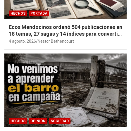
HECHOS
PORTADA
Ecos Mendocinos ordenó 504 publicaciones en
18 temas, 27 sagas y 14 índices para convertir
años de investigación en memoria pública
4 agosto, 2026
Nestor Bethencourt
accesible.
HECHOS
OPINIÓN
SOCIEDAD