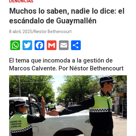
DENUNCIAS
Muchos lo saben, nadie lo dice: el
escándalo de Guaymallén
8 abril, 2025
Nestor Bethencourt
W
T
F
G
E
S
h
wi
a
m
m
h
El tema que incomoda a la gestión de
at
tt
ce
ail
ail
ar
Marcos Calvente. Por Néstor Bethencourt
s
er
b
e
A
o
p
o
p
k