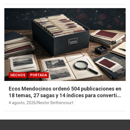
HECHOS
PORTADA
Ecos Mendocinos ordenó 504 publicaciones en
18 temas, 27 sagas y 14 índices para convertir
años de investigación en memoria pública
4 agosto, 2026
Nestor Bethencourt
accesible.