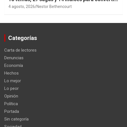
años de investigación en memoria pública
4 agosto, 2026
Nestor Bethencourt
accesible.
Categorías
Carta de lectores
Denuncias
Economía
Hechos
Lo mejor
Lo peor
Opinión
Política
Portada
Sin categoría
Sociedad