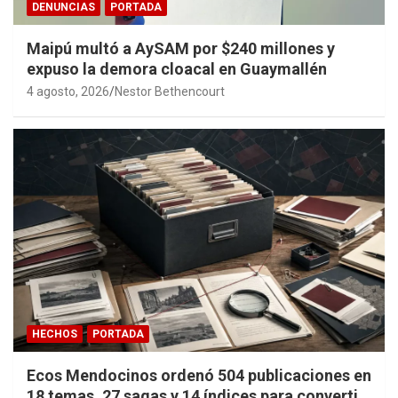
DENUNCIAS
PORTADA
Maipú multó a AySAM por $240 millones y
expuso la demora cloacal en Guaymallén
4 agosto, 2026
Nestor Bethencourt
HECHOS
PORTADA
Ecos Mendocinos ordenó 504 publicaciones en
18 temas, 27 sagas y 14 índices para convertir