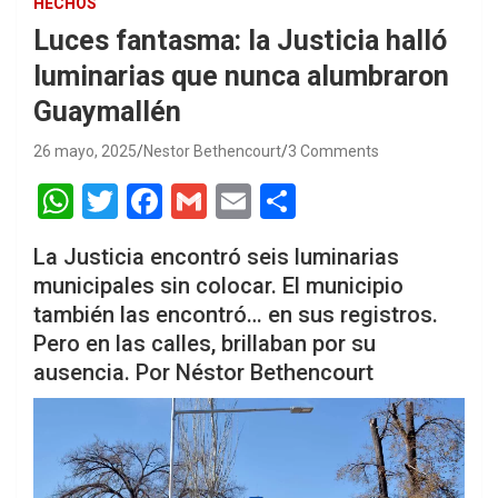
HECHOS
Luces fantasma: la Justicia halló
luminarias que nunca alumbraron
Guaymallén
26 mayo, 2025
Nestor Bethencourt
3 Comments
W
T
F
G
E
S
h
wi
a
m
m
h
La Justicia encontró seis luminarias
at
tt
ce
ail
ail
ar
municipales sin colocar. El municipio
s
er
b
e
también las encontró… en sus registros.
A
o
Pero en las calles, brillaban por su
p
o
ausencia. Por Néstor Bethencourt
p
k