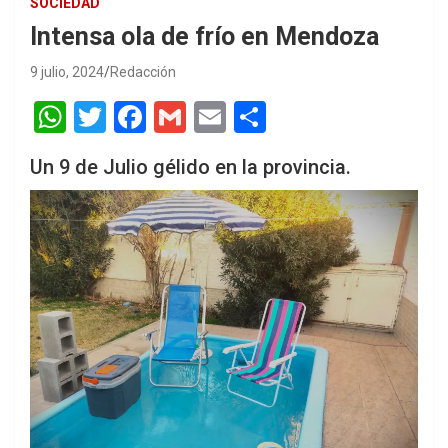
SOCIEDAD
Intensa ola de frío en Mendoza
9 julio, 2024
Redacción
W
T
F
G
E
S
h
wi
a
m
m
h
Un 9 de Julio gélido en la provincia.
at
tt
ce
ail
ail
ar
s
er
b
e
A
o
p
o
p
k