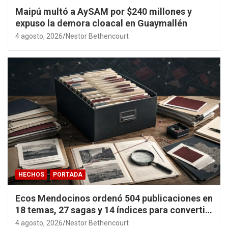
Maipú multó a AySAM por $240 millones y
expuso la demora cloacal en Guaymallén
4 agosto, 2026
Nestor Bethencourt
HECHOS
PORTADA
Ecos Mendocinos ordenó 504 publicaciones en
18 temas, 27 sagas y 14 índices para convertir
años de investigación en memoria pública
4 agosto, 2026
Nestor Bethencourt