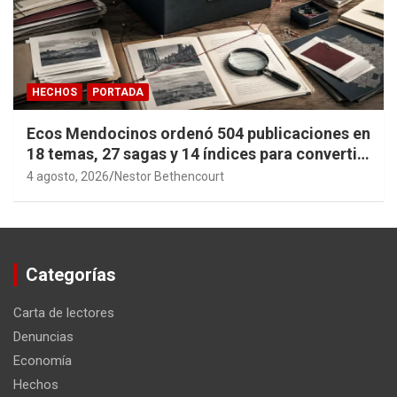
HECHOS
PORTADA
Ecos Mendocinos ordenó 504 publicaciones en
18 temas, 27 sagas y 14 índices para convertir
años de investigación en memoria pública
4 agosto, 2026
Nestor Bethencourt
accesible.
Categorías
Carta de lectores
Denuncias
Economía
Hechos