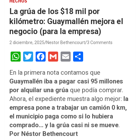
HECHOS
La grúa de los $18 mil por
kilómetro: Guaymallén mejora el
negocio (para la empresa)
2 diciembre, 2025
Nestor Bethencourt
3 Comments
W
T
F
G
E
S
h
wi
a
m
m
h
En la primera nota contamos que
at
tt
ce
ail
ail
ar
Guaymallén iba a pagar casi 95 millones
s
er
b
e
por alquilar una grúa
que podía comprar.
A
o
Ahora, el expediente muestra algo mejor:
la
p
o
empresa pone a trabajar un camión 0 km,
p
k
el municipio paga como si lo hubiera
comprado… y la grúa casi ni se mueve
.
Por Néstor Bethencourt