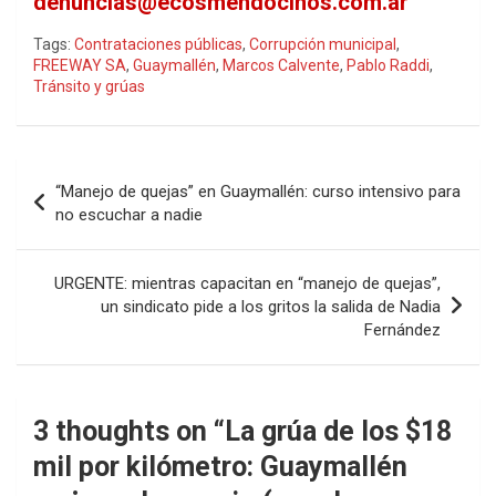
denuncias@ecosmendocinos.com.ar
Tags:
Contrataciones públicas
,
Corrupción municipal
,
FREEWAY SA
,
Guaymallén
,
Marcos Calvente
,
Pablo Raddi
,
Tránsito y grúas
Navegación
“Manejo de quejas” en Guaymallén: curso intensivo para
de
no escuchar a nadie
entradas
URGENTE: mientras capacitan en “manejo de quejas”,
un sindicato pide a los gritos la salida de Nadia
Fernández
3 thoughts on “
La grúa de los $18
mil por kilómetro: Guaymallén