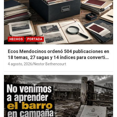
HECHOS
PORTADA
Ecos Mendocinos ordenó 504 publicaciones en
18 temas, 27 sagas y 14 índices para convertir
años de investigación en memoria pública
4 agosto, 2026
Nestor Bethencourt
accesible.