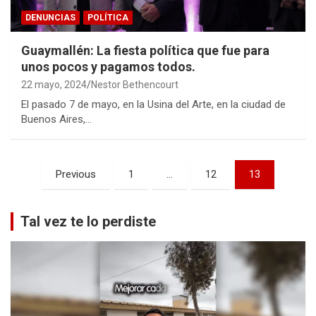
DENUNCIAS
POLÍTICA
Guaymallén: La fiesta política que fue para
unos pocos y pagamos todos.
22 mayo, 2024
Nestor Bethencourt
El pasado 7 de mayo, en la Usina del Arte, en la ciudad de
Buenos Aires,…
Paginación
Previous
1
…
12
13
de
entradas
Tal vez te lo perdiste