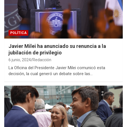
POLÍTICA
Javier Milei ha anunciado su renuncia a la
jubilación de privilegio
6 junio, 2024
Redacción
La Oficina del Presidente Javier Milei comunicó esta
decisión, la cual generó un debate sobre las…