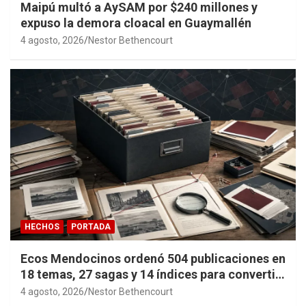
Maipú multó a AySAM por $240 millones y
expuso la demora cloacal en Guaymallén
4 agosto, 2026
Nestor Bethencourt
HECHOS
PORTADA
Ecos Mendocinos ordenó 504 publicaciones en
18 temas, 27 sagas y 14 índices para convertir
años de investigación en memoria pública
4 agosto, 2026
Nestor Bethencourt
accesible.