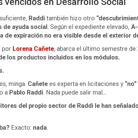
 vencidos en Desarrollo Social
suficiente,
Raddi
también hizo otro
“descubrimien
 de ayuda social
. Según el expediente elevado,
A-
 de expiración no era visible desde el exterior de
o por
Lorena Cañete
, abarca el último semestre de
de los productos incluidos en los módulos.
s.
es, minga.
Cañete
es experta en licitaciones y
“no”
go a
Pablo Raddi
. Nada puede salir mal…
itores del propio sector de Raddi le han señalado
aba?
Exacto:
nada
.