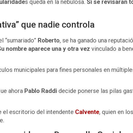
gularidade
s queda en la nebulosa.
Si se revisaran 
ativa” que nadie controla
el “sumariado”
Roberto
, se ha ganado una reputac
Su nombre aparece una y otra vez
vinculado a bene
culos municipales para fines personales en múltipl
 que ahora
Pablo Raddi
decide ponerse las pilas gas
e el escritorio del intendente
Calvente
, quien en lo
e.