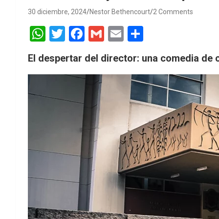
30 diciembre, 2024
Nestor Bethencourt
2 Comments
W
T
F
G
E
S
h
wi
a
m
m
h
El despertar del director: una comedia de c
at
tt
ce
ail
ail
ar
s
er
b
e
A
o
p
o
p
k