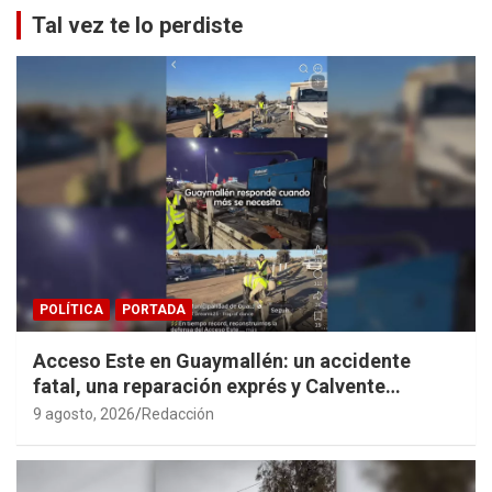
Tal vez te lo perdiste
POLÍTICA
PORTADA
Acceso Este en Guaymallén: un accidente
fatal, una reparación exprés y Calvente
haciendo propaganda personal
9 agosto, 2026
Redacción