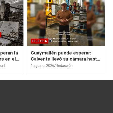
POLÍTICA
peran la
Guaymallén puede esperar:
os en el
Calvente llevó su cámara hasta
San Rafael
ourt
1 agosto, 2026
Redacción