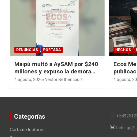
DENUNCIAS
PORTADA
HECHOS
Maipú multó a AySAM por $240
Ecos Me
millones y expuso la demora
publicac
cloacal en Guaymallén
sagas y 
4 agosto, 2026
Nestor Bethencourt
4 agosto, 2
converti
en memor
Categorías
+5492612
bethugo@g
Carta de lectores