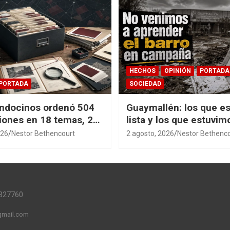
HECHOS
OPINIÓN
PORTADA
PORTADA
SOCIEDAD
ndocinos ordenó 504
Guaymallén: los que es
iones en 18 temas, 27
lista y los que estuvim
14 índices para
barro
026
Nestor Bethencourt
2 agosto, 2026
Nestor Bethenc
r años de investigación
ia pública accesible.
327760
mail.com