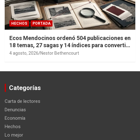
HECHOS
PORTADA
Ecos Mendocinos ordenó 504 publicaciones en
18 temas, 27 sagas y 14 índices para convertir
años de investigación en memoria pública
4 agosto, 2026
Nestor Bethencourt
accesible.
Categorías
Carta de lectores
Denuncias
Economía
Hechos
Lo mejor