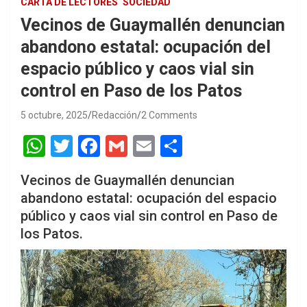
CARTA DE LECTORES
SOCIEDAD
Vecinos de Guaymallén denuncian
abandono estatal: ocupación del
espacio público y caos vial sin
control en Paso de los Patos
5 octubre, 2025
Redacción
2 Comments
W
T
F
G
E
S
h
wi
a
m
m
h
Vecinos de Guaymallén denuncian
at
tt
ce
ail
ail
ar
abandono estatal: ocupación del espacio
s
er
b
e
público y caos vial sin control en Paso de
A
o
los Patos.
p
o
p
k