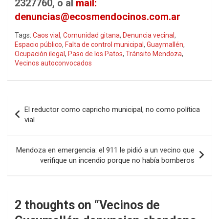
2327760, o al
mail:
denuncias@ecosmendocinos.com.ar
Tags:
Caos vial
,
Comunidad gitana
,
Denuncia vecinal
,
Espacio público
,
Falta de control municipal
,
Guaymallén
,
Ocupación ilegal
,
Paso de los Patos
,
Tránsito Mendoza
,
Vecinos autoconvocados
Navegación
El reductor como capricho municipal, no como política
de
vial
entradas
Mendoza en emergencia: el 911 le pidió a un vecino que
verifique un incendio porque no había bomberos
2 thoughts on “
Vecinos de