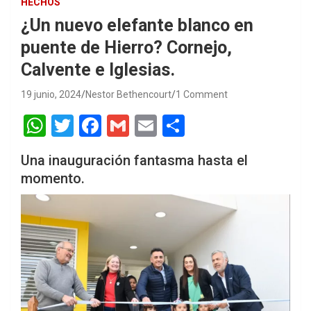
HECHOS
¿Un nuevo elefante blanco en
puente de Hierro? Cornejo,
Calvente e Iglesias.
19 junio, 2024
Nestor Bethencourt
1 Comment
W
T
F
G
E
S
h
wi
a
m
m
h
Una inauguración fantasma hasta el
at
tt
ce
ail
ail
ar
momento.
s
er
b
e
A
o
p
o
p
k