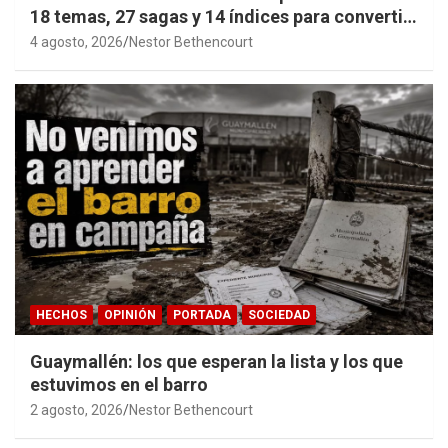
18 temas, 27 sagas y 14 índices para convertir
años de investigación en memoria pública
4 agosto, 2026
Nestor Bethencourt
accesible.
HECHOS
OPINIÓN
PORTADA
SOCIEDAD
Guaymallén: los que esperan la lista y los que
estuvimos en el barro
2 agosto, 2026
Nestor Bethencourt