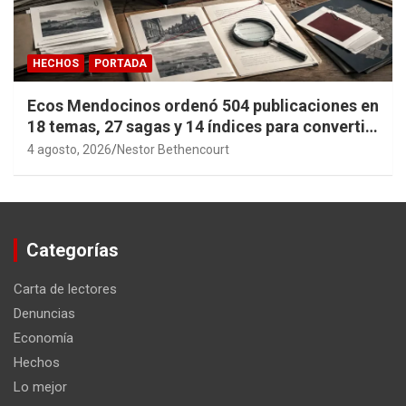
HECHOS
PORTADA
Ecos Mendocinos ordenó 504 publicaciones en
18 temas, 27 sagas y 14 índices para convertir
años de investigación en memoria pública
4 agosto, 2026
Nestor Bethencourt
accesible.
Categorías
Carta de lectores
Denuncias
Economía
Hechos
Lo mejor