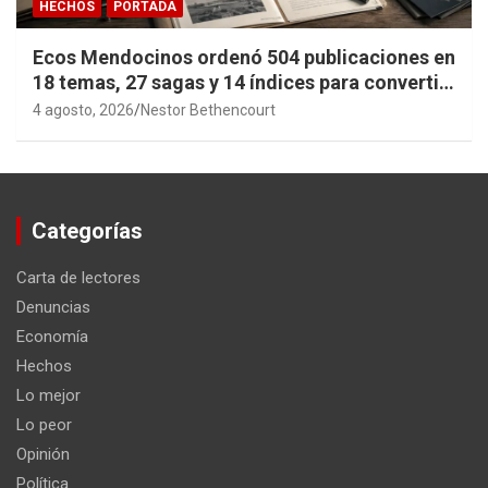
HECHOS
PORTADA
Ecos Mendocinos ordenó 504 publicaciones en
18 temas, 27 sagas y 14 índices para convertir
años de investigación en memoria pública
4 agosto, 2026
Nestor Bethencourt
accesible.
Categorías
Carta de lectores
Denuncias
Economía
Hechos
Lo mejor
Lo peor
Opinión
Política