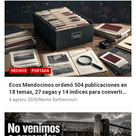
HECHOS
PORTADA
Ecos Mendocinos ordenó 504 publicaciones en
18 temas, 27 sagas y 14 índices para convertir
años de investigación en memoria pública
4 agosto, 2026
Nestor Bethencourt
accesible.