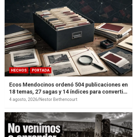
HECHOS
PORTADA
Ecos Mendocinos ordenó 504 publicaciones en
18 temas, 27 sagas y 14 índices para convertir
años de investigación en memoria pública
4 agosto, 2026
Nestor Bethencourt
accesible.