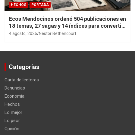
HECHOS
PORTADA
Ecos Mendocinos ordenó 504 publicaciones en
18 temas, 27 sagas y 14 índices para convertir
años de investigación en memoria pública
4 agosto, 2026
Nestor Bethencourt
accesible.
Categorías
Carta de lectores
Denuncias
Economía
Hechos
Lo mejor
Lo peor
Opinión