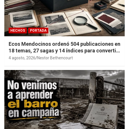
HECHOS
PORTADA
Ecos Mendocinos ordenó 504 publicaciones en
18 temas, 27 sagas y 14 índices para convertir
años de investigación en memoria pública
4 agosto, 2026
Nestor Bethencourt
accesible.