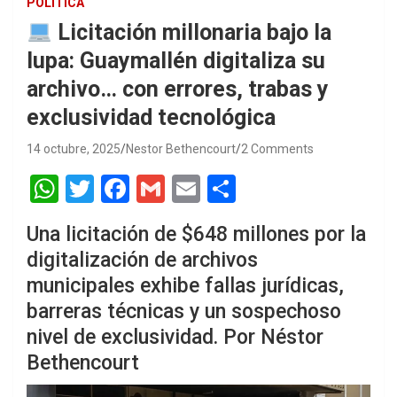
POLÍTICA
Licitación millonaria bajo la
lupa: Guaymallén digitaliza su
archivo… con errores, trabas y
exclusividad tecnológica
14 octubre, 2025
Nestor Bethencourt
2 Comments
W
T
F
G
E
S
h
wi
a
m
m
h
Una licitación de $648 millones por la
at
tt
ce
ail
ail
ar
digitalización de archivos
s
er
b
e
municipales exhibe fallas jurídicas,
A
o
barreras técnicas y un sospechoso
p
o
nivel de exclusividad. Por Néstor
p
k
Bethencourt