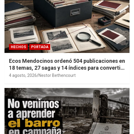
HECHOS
PORTADA
Ecos Mendocinos ordenó 504 publicaciones en
18 temas, 27 sagas y 14 índices para convertir
años de investigación en memoria pública
4 agosto, 2026
Nestor Bethencourt
accesible.