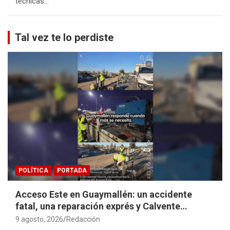
técnicas…
Tal vez te lo perdiste
POLÍTICA
PORTADA
Acceso Este en Guaymallén: un accidente
fatal, una reparación exprés y Calvente
haciendo propaganda personal
9 agosto, 2026
Redacción