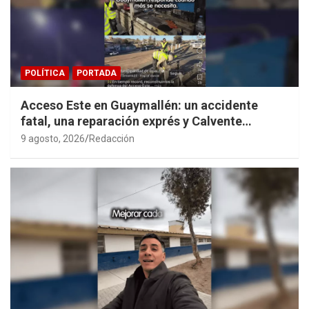
POLÍTICA
PORTADA
Acceso Este en Guaymallén: un accidente
fatal, una reparación exprés y Calvente
haciendo propaganda personal
9 agosto, 2026
Redacción