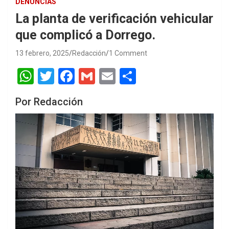
DENUNCIAS
La planta de verificación vehicular
que complicó a Dorrego.
13 febrero, 2025
Redacción
1 Comment
W
T
F
G
E
S
h
wi
a
m
m
h
Por Redacción
at
tt
ce
ail
ail
ar
s
er
b
e
A
o
p
o
p
k