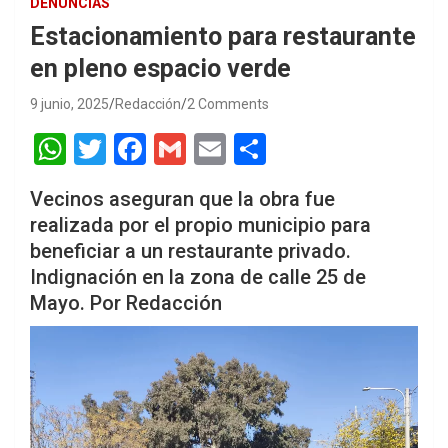
DENUNCIAS
Estacionamiento para restaurante
en pleno espacio verde
9 junio, 2025
Redacción
2 Comments
W
T
F
G
E
S
h
wi
a
m
m
h
Vecinos aseguran que la obra fue
at
tt
ce
ail
ail
ar
realizada por el propio municipio para
s
er
b
e
beneficiar a un restaurante privado.
A
o
Indignación en la zona de calle 25 de
p
o
Mayo. Por Redacción
p
k