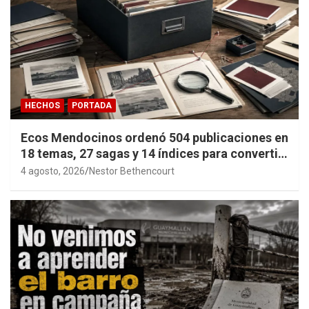
HECHOS
PORTADA
Ecos Mendocinos ordenó 504 publicaciones en
18 temas, 27 sagas y 14 índices para convertir
años de investigación en memoria pública
4 agosto, 2026
Nestor Bethencourt
accesible.