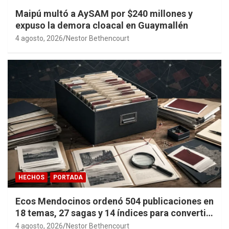
Maipú multó a AySAM por $240 millones y
expuso la demora cloacal en Guaymallén
4 agosto, 2026
Nestor Bethencourt
HECHOS
PORTADA
Ecos Mendocinos ordenó 504 publicaciones en
18 temas, 27 sagas y 14 índices para convertir
años de investigación en memoria pública
4 agosto, 2026
Nestor Bethencourt