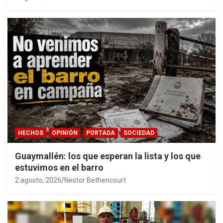
accesible.
HECHOS
OPINIÓN
PORTADA
SOCIEDAD
Guaymallén: los que esperan la lista y los que
estuvimos en el barro
2 agosto, 2026
Nestor Bethencourt