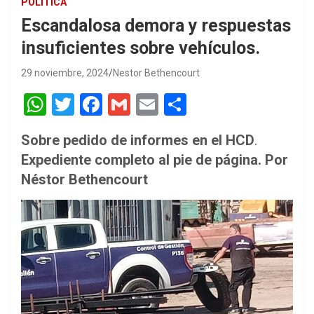
POLÍTICA
Escandalosa demora y respuestas
insuficientes sobre vehículos.
29 noviembre, 2024
Nestor Bethencourt
W
T
F
G
E
S
h
wi
a
m
m
h
Sobre pedido de informes en el HCD
.
at
tt
ce
ail
ail
ar
Expediente completo al pie de página. Por
s
er
b
e
Néstor Bethencourt
A
o
p
o
p
k