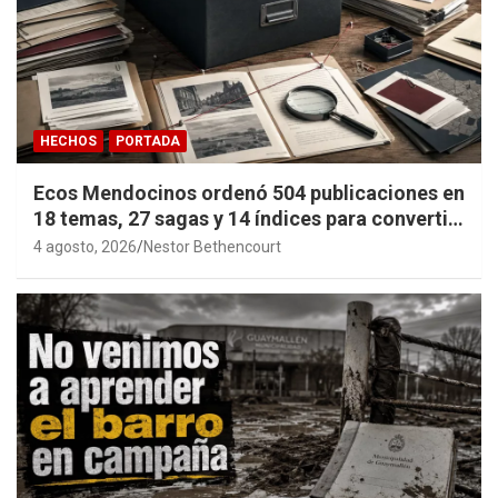
HECHOS
PORTADA
Ecos Mendocinos ordenó 504 publicaciones en
18 temas, 27 sagas y 14 índices para convertir
años de investigación en memoria pública
4 agosto, 2026
Nestor Bethencourt
accesible.