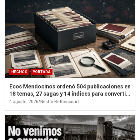
HECHOS
PORTADA
Ecos Mendocinos ordenó 504 publicaciones en
18 temas, 27 sagas y 14 índices para convertir
años de investigación en memoria pública
4 agosto, 2026
Nestor Bethencourt
accesible.