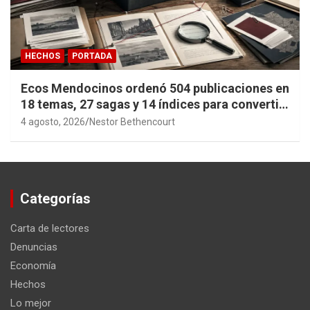
HECHOS
PORTADA
Ecos Mendocinos ordenó 504 publicaciones en
18 temas, 27 sagas y 14 índices para convertir
años de investigación en memoria pública
4 agosto, 2026
Nestor Bethencourt
accesible.
Categorías
Carta de lectores
Denuncias
Economía
Hechos
Lo mejor