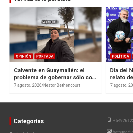
OPINIÓN
PORTADA
POLÍTICA
Calvente en Guaymallén: el
Día del 
problema de gobernar sólo con
relato de
buenas noticias
derroche
7 agosto, 2026
Nestor Bethencourt
7 agosto, 2
Categorías
+5492612
bethugo@g