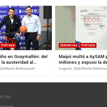
PORTADA
DENUNCIAS
PORTADA
Niño en Guaymallén: del
Maipú multó a AySAM 
 la austeridad al
millones y expuso la 
 de $74 millones
cloacal en Guaymallén
026
Nestor Bethencourt
4 agosto, 2026
Nestor Bethenc
327760
mail.com