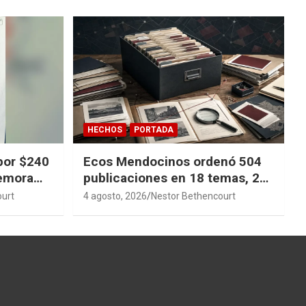
HECHOS
PORTADA
por $240
Ecos Mendocinos ordenó 504
demora
publicaciones en 18 temas, 27
sagas y 14 índices para
ourt
4 agosto, 2026
Nestor Bethencourt
convertir años de investigación
en memoria pública accesible.