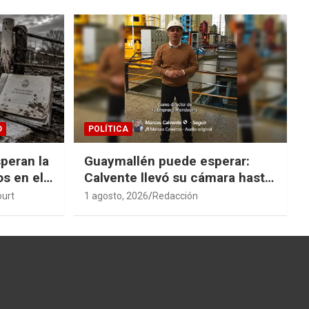
D
POLÍTICA
peran la
Guaymallén puede esperar:
os en el
Calvente llevó su cámara hasta
San Rafael
ourt
1 agosto, 2026
Redacción