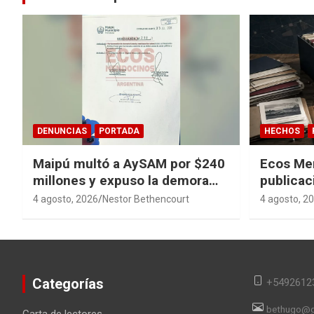
DENUNCIAS
PORTADA
HECHOS
Maipú multó a AySAM por $240
Ecos Me
millones y expuso la demora
publicac
cloacal en Guaymallén
sagas y 
4 agosto, 2026
Nestor Bethencourt
4 agosto, 2
converti
en memor
Categorías
+5492612
bethugo@g
Carta de lectores