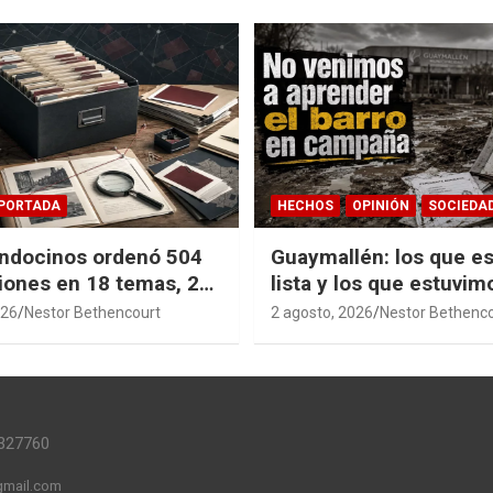
PORTADA
HECHOS
OPINIÓN
SOCIEDA
ndocinos ordenó 504
Guaymallén: los que es
iones en 18 temas, 27
lista y los que estuvim
14 índices para
barro
026
Nestor Bethencourt
2 agosto, 2026
Nestor Bethenc
r años de investigación
ia pública accesible.
327760
mail.com