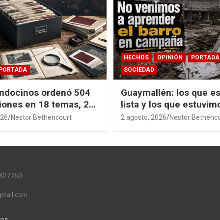
HECHOS
OPINIÓN
PORTADA
PORTADA
SOCIEDAD
ndocinos ordenó 504
Guaymallén: los que es
iones en 18 temas, 27
lista y los que estuvim
14 índices para
barro
026
Nestor Bethencourt
2 agosto, 2026
Nestor Bethenc
r años de investigación
ia pública accesible.
327760
mail.com
mos