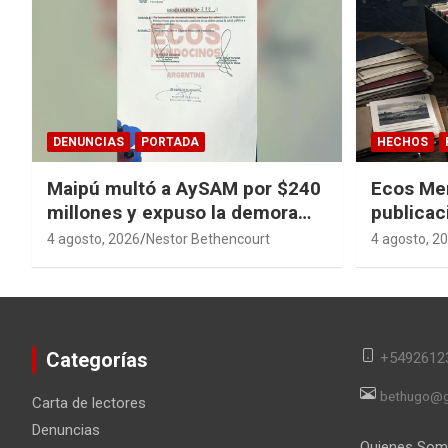
DENUNCIAS
PORTADA
HECHOS
Maipú multó a AySAM por $240
Ecos Me
millones y expuso la demora
publicac
cloacal en Guaymallén
sagas y 
4 agosto, 2026
Nestor Bethencourt
4 agosto, 2
converti
en memor
Categorías
+5492612
bethugo@g
Carta de lectores
Denuncias
Quienes So