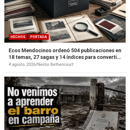
HECHOS
PORTADA
Ecos Mendocinos ordenó 504 publicaciones en
18 temas, 27 sagas y 14 índices para convertir
años de investigación en memoria pública
4 agosto, 2026
Nestor Bethencourt
accesible.