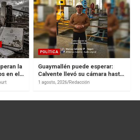
POLÍTICA
peran la
Guaymallén puede esperar:
os en el
Calvente llevó su cámara hasta
San Rafael
ourt
1 agosto, 2026
Redacción