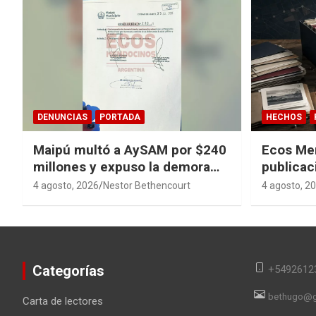
DENUNCIAS
PORTADA
HECHOS
Maipú multó a AySAM por $240
Ecos Me
millones y expuso la demora
publicac
cloacal en Guaymallén
sagas y 
4 agosto, 2026
Nestor Bethencourt
4 agosto, 2
converti
en memor
Categorías
+5492612
bethugo@g
Carta de lectores