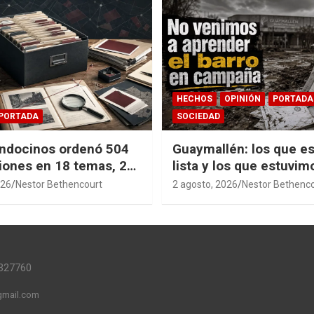
HECHOS
OPINIÓN
PORTADA
PORTADA
SOCIEDAD
ndocinos ordenó 504
Guaymallén: los que es
iones en 18 temas, 27
lista y los que estuvim
14 índices para
barro
026
Nestor Bethencourt
2 agosto, 2026
Nestor Bethenc
r años de investigación
ia pública accesible.
327760
mail.com