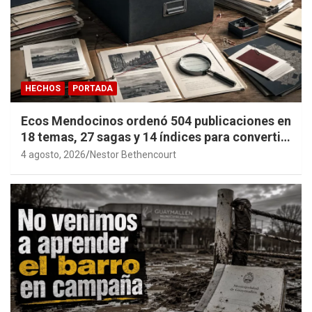
HECHOS
PORTADA
Ecos Mendocinos ordenó 504 publicaciones en
18 temas, 27 sagas y 14 índices para convertir
años de investigación en memoria pública
4 agosto, 2026
Nestor Bethencourt
accesible.