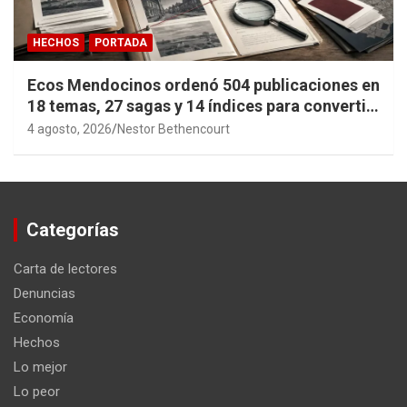
HECHOS
PORTADA
Ecos Mendocinos ordenó 504 publicaciones en
18 temas, 27 sagas y 14 índices para convertir
años de investigación en memoria pública
4 agosto, 2026
Nestor Bethencourt
accesible.
Categorías
Carta de lectores
Denuncias
Economía
Hechos
Lo mejor
Lo peor