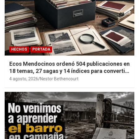
HECHOS
PORTADA
Ecos Mendocinos ordenó 504 publicaciones en
18 temas, 27 sagas y 14 índices para convertir
años de investigación en memoria pública
4 agosto, 2026
Nestor Bethencourt
accesible.