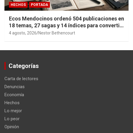
HECHOS
PORTADA
Ecos Mendocinos ordenó 504 publicaciones en
18 temas, 27 sagas y 14 índices para convertir
años de investigación en memoria pública
4 agosto, 2026
Nestor Bethencourt
accesible.
Categorías
Carta de lectores
Denuncias
Economía
Hechos
Lo mejor
Lo peor
Opinión