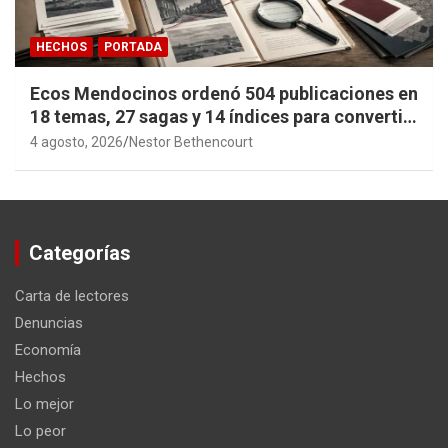
HECHOS
PORTADA
Ecos Mendocinos ordenó 504 publicaciones en
18 temas, 27 sagas y 14 índices para convertir
años de investigación en memoria pública
4 agosto, 2026
Nestor Bethencourt
accesible.
Categorías
Carta de lectores
Denuncias
Economía
Hechos
Lo mejor
Lo peor