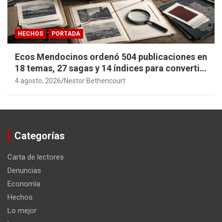
HECHOS
PORTADA
Ecos Mendocinos ordenó 504 publicaciones en
18 temas, 27 sagas y 14 índices para convertir
años de investigación en memoria pública
4 agosto, 2026
Nestor Bethencourt
accesible.
Categorías
Carta de lectores
Denuncias
Economía
Hechos
Lo mejor