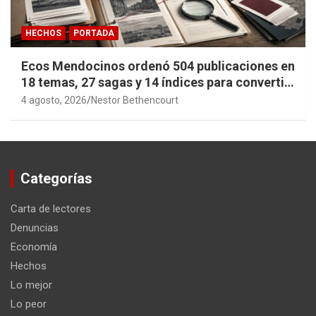
HECHOS
PORTADA
Ecos Mendocinos ordenó 504 publicaciones en
18 temas, 27 sagas y 14 índices para convertir
años de investigación en memoria pública
4 agosto, 2026
Nestor Bethencourt
accesible.
Categorías
Carta de lectores
Denuncias
Economía
Hechos
Lo mejor
Lo peor