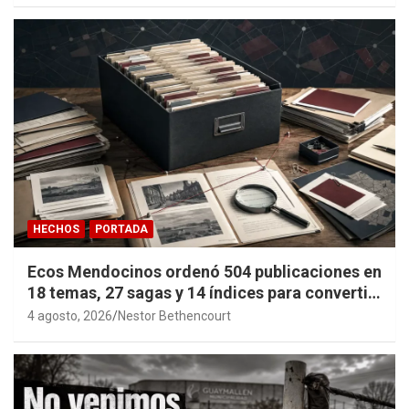
HECHOS
PORTADA
Ecos Mendocinos ordenó 504 publicaciones en
18 temas, 27 sagas y 14 índices para convertir
años de investigación en memoria pública
4 agosto, 2026
Nestor Bethencourt
accesible.