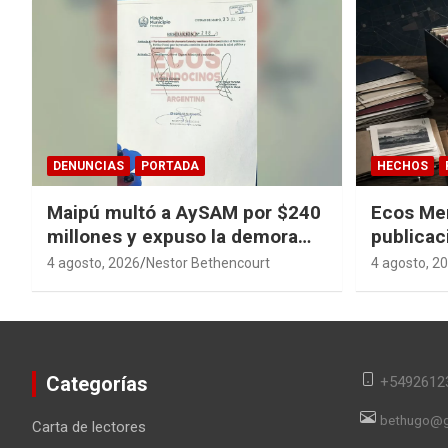
DENUNCIAS
PORTADA
HECHOS
Maipú multó a AySAM por $240
Ecos Me
millones y expuso la demora
publicac
cloacal en Guaymallén
sagas y 
4 agosto, 2026
Nestor Bethencourt
4 agosto, 2
converti
en memor
Categorías
+5492612
bethugo@g
Carta de lectores