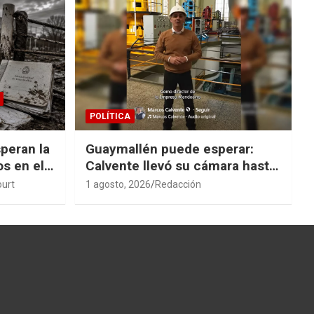
POLÍTICA
peran la
Guaymallén puede esperar:
os en el
Calvente llevó su cámara hasta
San Rafael
ourt
1 agosto, 2026
Redacción