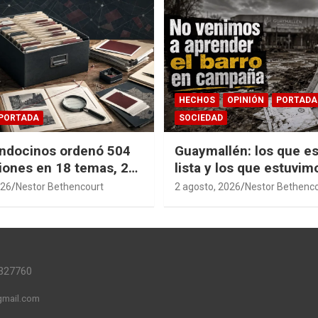
HECHOS
OPINIÓN
PORTADA
PORTADA
SOCIEDAD
ndocinos ordenó 504
Guaymallén: los que es
iones en 18 temas, 27
lista y los que estuvim
14 índices para
barro
026
Nestor Bethencourt
2 agosto, 2026
Nestor Bethenc
r años de investigación
ia pública accesible.
327760
mail.com