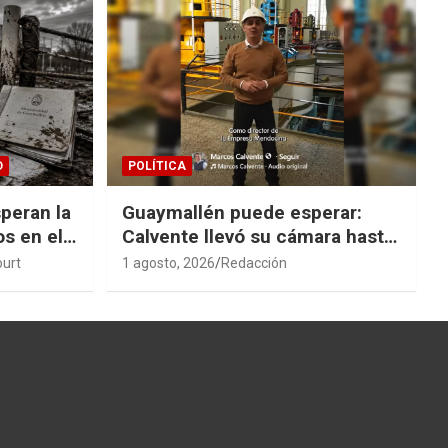
D
POLÍTICA
peran la
Guaymallén puede esperar:
os en el
Calvente llevó su cámara hasta
San Rafael
ourt
1 agosto, 2026
Redacción