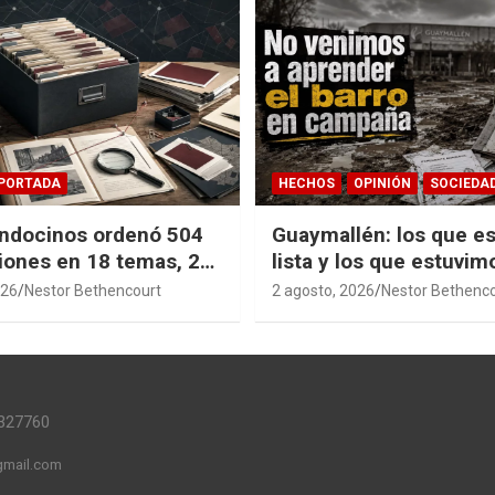
PORTADA
HECHOS
OPINIÓN
SOCIEDA
ndocinos ordenó 504
Guaymallén: los que es
iones en 18 temas, 27
lista y los que estuvim
14 índices para
barro
026
Nestor Bethencourt
2 agosto, 2026
Nestor Bethenc
r años de investigación
ia pública accesible.
327760
mail.com