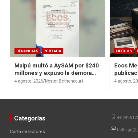
DENUNCIAS
PORTADA
HECHOS
Maipú multó a AySAM por $240
Ecos Me
millones y expuso la demora
publicac
cloacal en Guaymallén
sagas y 
4 agosto, 2026
Nestor Bethencourt
4 agosto, 2
converti
en memor
Categorías
+5492612
bethugo@g
Carta de lectores