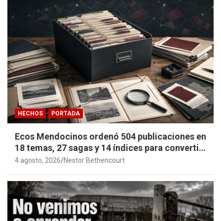
HECHOS
PORTADA
Ecos Mendocinos ordenó 504 publicaciones en
18 temas, 27 sagas y 14 índices para convertir
años de investigación en memoria pública
4 agosto, 2026
Nestor Bethencourt
accesible.