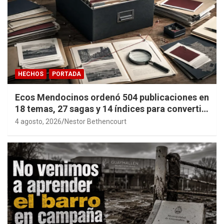
HECHOS
PORTADA
Ecos Mendocinos ordenó 504 publicaciones en
18 temas, 27 sagas y 14 índices para convertir
años de investigación en memoria pública
4 agosto, 2026
Nestor Bethencourt
accesible.