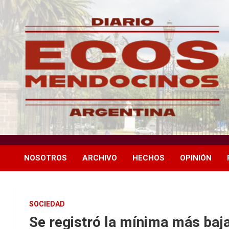
Skip
to
content
Medio independiente de Mendoza dedicado a investigaciones,
Ecos Mendocinos
expedientes oficiales y control de la gestión pública en
Guaymallén y la provincia.
NOSOTROS
ARCHIVO
HECHOS
OPINIÓN
SOCIEDAD
Se registró la mínima más baj