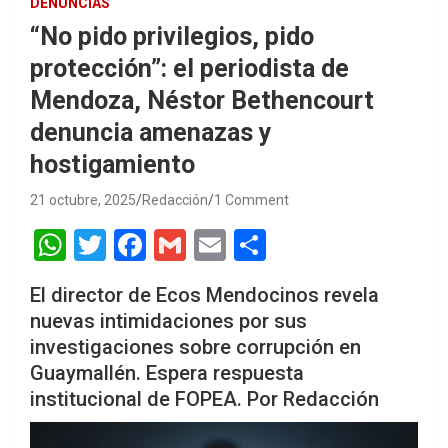
DENUNCIAS
“No pido privilegios, pido
protección”: el periodista de
Mendoza, Néstor Bethencourt
denuncia amenazas y
hostigamiento
21 octubre, 2025
Redacción
1 Comment
W
T
F
G
E
S
h
wi
a
m
m
h
El director de Ecos Mendocinos revela
at
tt
ce
ail
ail
ar
nuevas intimidaciones por sus
s
er
b
e
investigaciones sobre corrupción en
A
o
Guaymallén. Espera respuesta
p
o
institucional de FOPEA. Por Redacción
p
k