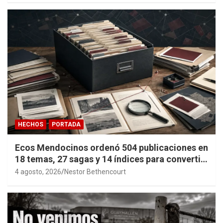
HECHOS
PORTADA
Ecos Mendocinos ordenó 504 publicaciones en
18 temas, 27 sagas y 14 índices para convertir
años de investigación en memoria pública
4 agosto, 2026
Nestor Bethencourt
accesible.